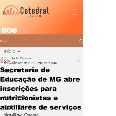
Post
INÍCIO
Radio Catedral
INÍCIO
8 de abr. de 2025
1 min de leitura
Secretaria de
IGREJA
Educação de MG abre
CIDADE
inscrições para
NACIONAL
nutricionistas e
BOM APETITE
auxiliares de serviços
BENDITA SAÚDE
Por Rádio Catedral
OPINIÃO