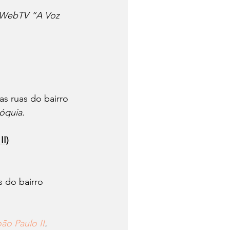
 WebTV “A Voz 
s ruas do bairro
óquia.
II)
 do bairro
ão Paulo II
.