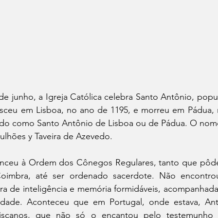
e junho, a Igreja Católica celebra Santo Antônio, popul
asceu em Lisboa, no ano de 1195, e morreu em Pádua, na
ido como Santo Antônio de Lisboa ou de Pádua. O nome
ulhões y Taveira de Azevedo.
nceu à Ordem dos Cônegos Regulares, tanto que pôde e
oimbra, até ser ordenado sacerdote. Não encontrou 
ra de inteligência e memória formidáveis, acompanhada
tidade. Aconteceu que em Portugal, onde estava, An
ciscanos, que não só o encantou pelo testemunho 