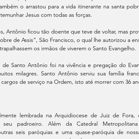
mbém o arrastou para a vida itinerante na santa pobr
temunhar Jesus com todas as forças.
s, Antônio ficou tão doente que teve de voltar, mas prov
bre de Assis”, São Francisco, o qual lhe autorizou a ensi
atrapalhassem os irmãos de viverem o Santo Evangelho. 
de Santo Antônio foi na vivência e pregação do Evan
itos milagres. Santo Antônio serviu sua família franc
 cargos de serviço na Ordem, isto até morrer com 36 an
lmente lembrada na Arquidiocese de Juiz de Fora, 
seu padroeiro. Além da Catedral Metropolitana
utras seis paróquias e uma quase-paróquia de nossa I