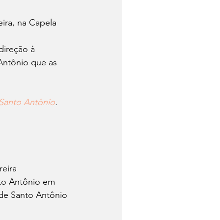
ira, na Capela 
ireção à 
Antônio que as 
Santo Antônio
.
reira
to Antônio em 
 de Santo Antônio 