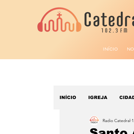
INÍCIO
NO
INÍCIO
IGREJA
CIDA
Radio Catedral
1
ESPORTE
Santo 