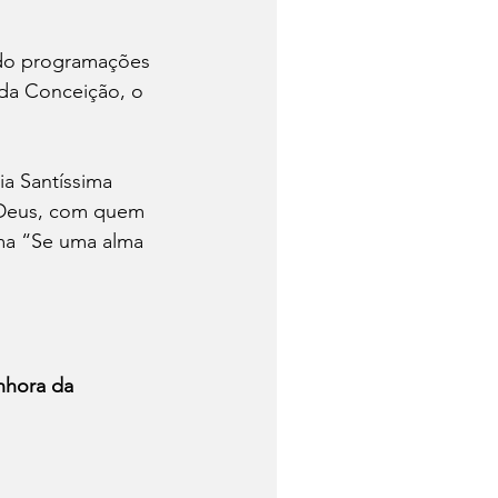
ndo programações 
 da Conceição, o 
a Santíssima 
 Deus, com quem 
ma “Se uma alma 
nhora da 
I