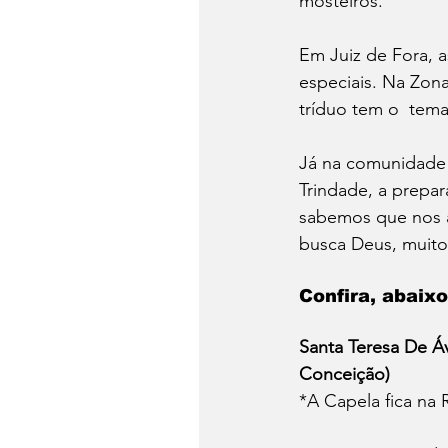
mosteiros.
Em Juiz de Fora, 
especiais. Na Zon
tríduo tem o  tema
Já na comunidade l
Trindade, a prepa
sabemos que nos a
busca Deus, muito
Confira, abaix
Santa Teresa De Áv
Conceição)
*A Capela fica na 