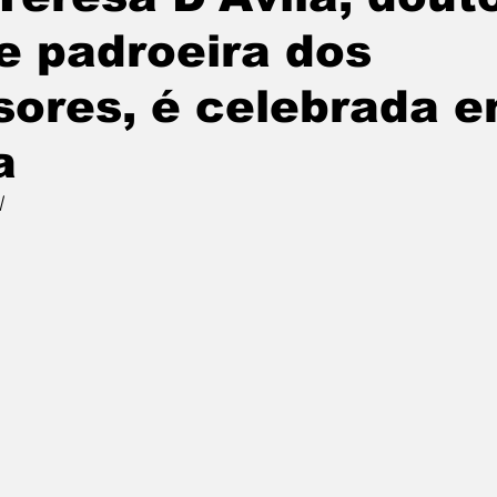
 e padroeira dos
sores, é celebrada e
a
l