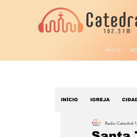
INÍCIO
NO
INÍCIO
IGREJA
CIDA
Radio Catedral
1
ESPORTE
Santa 