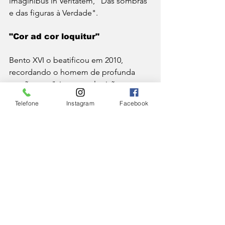
imaginibus in Veritatem, "Das sombras 
e das figuras à Verdade".
"Cor ad cor loquitur"
Bento XVI o beatificou em 2010, 
recordando o homem de profunda 
oração que "viveu aquela visão 
profundamente humana do ministério 
Telefone
Instagram
Facebook
sacerdotal em seu dedicado cuidado 
pelas pessoas (...) visitando os doentes 
e os pobres, confortando os 
abandonados, cuidando dos 
encarcerados". Em 2019, o cardeal 
Newman foi proclamado santo pelo 
Papa Francisco, que, na encíclica 
Dilexit nos, explica por que o cardeal 
inglês escolheu a frase "Cor ad cor 
loquitur" como lema: porque, para 