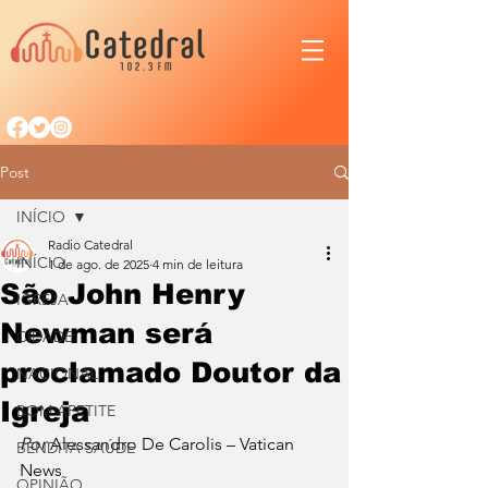
Post
INÍCIO
Radio Catedral
INÍCIO
1 de ago. de 2025
4 min de leitura
São John Henry
IGREJA
Newman será
CIDADE
proclamado Doutor da
NACIONAL
Igreja
BOM APETITE
Por 
Alessandro De Carolis – Vatican 
BENDITA SAÚDE
News
OPINIÃO