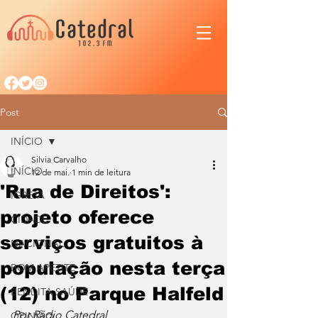
Post
INÍCIO
Silvia Carvalho
INÍCIO
12 de mai.
1 min de leitura
'Rua de Direitos':
IGREJA
projeto oferece
CIDADE
serviços gratuitos à
NACIONAL
população nesta terça
BOM APETITE
(12) no Parque Halfeld
BENDITA SAÚDE
Por Rádio Catedral
OPINIÃO