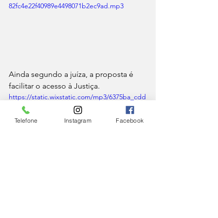
82fc4e22f40989e4498071b2ec9ad.mp3
Ainda segundo a juíza, a proposta é 
facilitar o acesso à Justiça.
https://static.wixstatic.com/mp3/6375ba_cdd
8e3ce853c4885b5f4e2b81c2c1c0f.mp3
Telefone
Instagram
Facebook
CIDADE