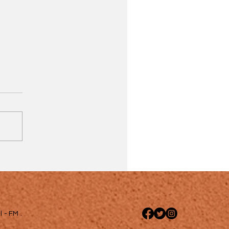
 - FM .