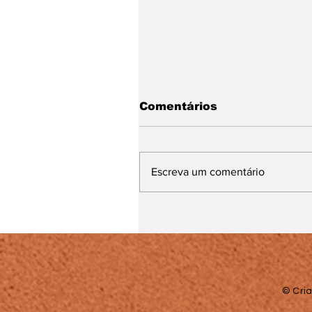
Comentários
Escreva um comentário
UFJF alerta candidato
do Pism sobre escolha
correta do grupo de
vagas e documentaçã
para matrícula
© Cria