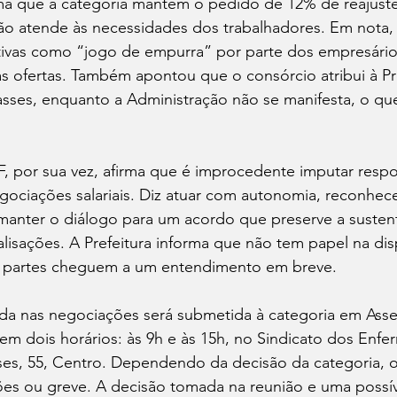
rma que a categoria mantém o pedido de 12% de reajuste
ão atende às necessidades dos trabalhadores. Em nota, 
tativas como “jogo de empurra” por parte dos empresários
 ofertas. Também apontou que o consórcio atribui à Pre
sses, enquanto a Administração não se manifesta, o que
, por sua vez, afirma que é improcedente imputar respo
egociações salariais. Diz atuar com autonomia, reconhece
 manter o diálogo para um acordo que preserve a susten
alisações. A Prefeitura informa que não tem papel na disp
s partes cheguem a um entendimento em breve.
ida nas negociações será submetida à categoria em Asse
, em dois horários: às 9h e às 15h, no Sindicato dos Enfe
es, 55, Centro. Dependendo da decisão da categoria, o
ões ou greve. A decisão tomada na reunião e uma possív