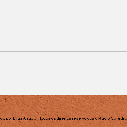
s
Operação do MPMG
prende quatro suspeitos
de fraude eletrônica
o
que causou prejuízo de
mais de R$ 7 milhões
em Juiz de Fora
do por Elias Arruda. Todos os direitos reservados à Rádio Catedral