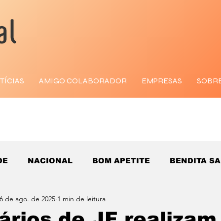
TÍCIAS
AMIGO COLABORADOR
EMPRESAS
SOBR
DE
NACIONAL
BOM APETITE
BENDITA S
6 de ago. de 2025
1 min de leitura
ários de JF realizam