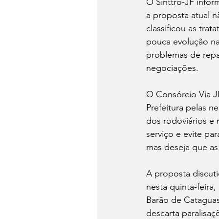
O Sinttro-JF info
a proposta atual n
classificou as tra
pouca evolução nas
problemas de repa
negociações.
O Consórcio Via JF
Prefeitura pelas n
dos rodoviários e
serviço e evite par
mas deseja que a
A proposta discut
nesta quinta-feira
Barão de Cataguas
descarta paralisaç