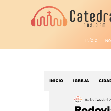
INÍCIO
NO
INÍCIO
IGREJA
CIDA
Radio Catedral
2
ESPORTE
Rodovi