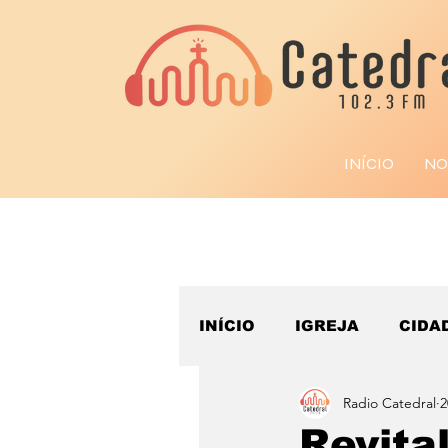
INÍCIO
NO
INÍCIO
IGREJA
CIDA
Radio Catedral
2
ESPORTE
Revita