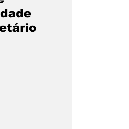
idade
etário