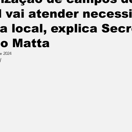
l vai atender necess
a local, explica Secr
o Matta
de 2024
l