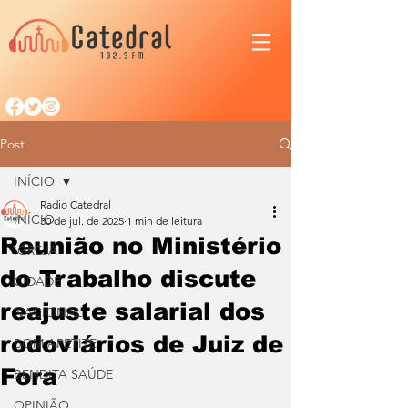
Post
INÍCIO
Radio Catedral
INÍCIO
30 de jul. de 2025
1 min de leitura
Reunião no Ministério
IGREJA
do Trabalho discute
CIDADE
reajuste salarial dos
NACIONAL
rodoviários de Juiz de
BOM APETITE
Fora
BENDITA SAÚDE
OPINIÃO