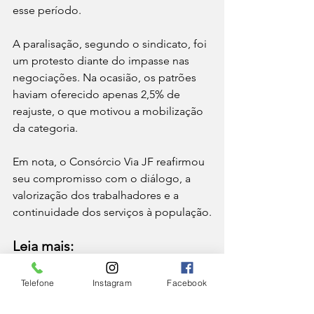
esse período.
A paralisação, segundo o sindicato, foi 
um protesto diante do impasse nas 
negociações. Na ocasião, os patrões 
haviam oferecido apenas 2,5% de 
reajuste, o que motivou a mobilização 
da categoria.
Em nota, o Consórcio Via JF reafirmou 
seu compromisso com o diálogo, a 
valorização dos trabalhadores e a 
continuidade dos serviços à população.
Leia mais:
Rodoviários paralisam atividades no 
Centro de Juiz de Fora
Telefone
Instagram
Facebook
CIDADE