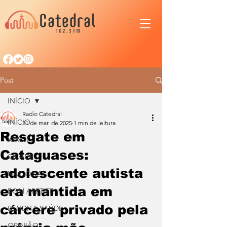
Post
INÍCIO
Radio Catedral
INÍCIO
31 de mar. de 2025
1 min de leitura
Resgate em
IGREJA
Cataguases:
CIDADE
adolescente autista
NACIONAL
era mantida em
BOM APETITE
cárcere privado pela
BENDITA SAÚDE
OPINIÃO