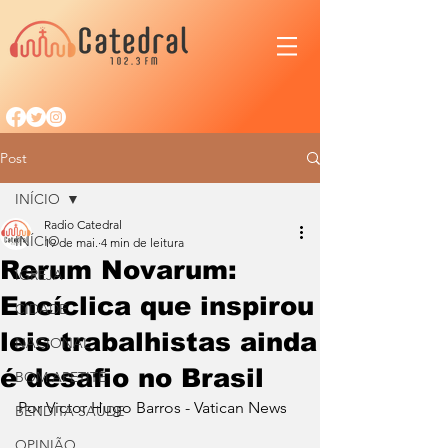
Post
INÍCIO
Radio Catedral
INÍCIO
19 de mai.
4 min de leitura
Rerum Novarum:
IGREJA
Encíclica que inspirou
CIDADE
leis trabalhistas ainda
NACIONAL
é desafio no Brasil
BOM APETITE
Por Victor Hugo Barros - Vatican News
BENDITA SAÚDE
OPINIÃO