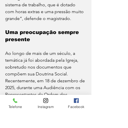
sistema de trabalho, que é dotado 
com horas extras e uma pressão muito 
grande”, defende o magistrado.
Uma preocupação sempre 
presente
Ao longo de mais de um século, a 
temática já foi abordada pela Igreja, 
sobretudo nos documentos que 
compõem sua Doutrina Social. 
Recentemente, em 18 de dezembro de 
2025, durante uma Audiência com os 
Representantes da Ordem dos 
Consultores do Trabalho da Itália, o 
Telefone
Instagram
Facebook
Papa Leão XIV voltou a mostrar sua 
preocupação com a situação dos 
trabalhadores e suas famílias.