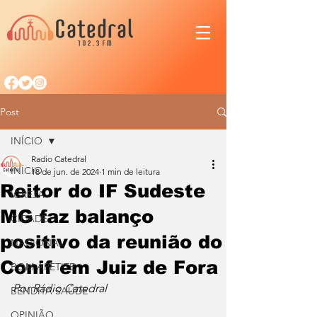
Post
INÍCIO
Radio Catedral
INÍCIO
18 de jun. de 2024
1 min de leitura
Reitor do IF Sudeste
IGREJA
MG faz balanço
CIDADE
positivo da reunião do
NACIONAL
Conif em Juiz de Fora
BOM APETITE
Por Rádio Catedral
BENDITA SAÚDE
OPINIÃO