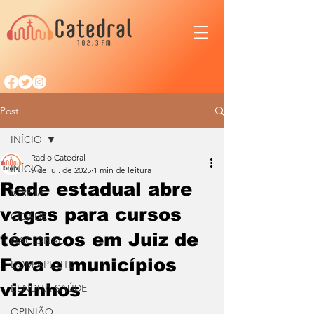
Post
INÍCIO
Radio Catedral
INÍCIO
9 de jul. de 2025
1 min de leitura
Rede estadual abre
IGREJA
vagas para cursos
CIDADE
técnicos em Juiz de
NACIONAL
Fora e municípios
BOM APETITE
vizinhos
BENDITA SAÚDE
OPINIÃO