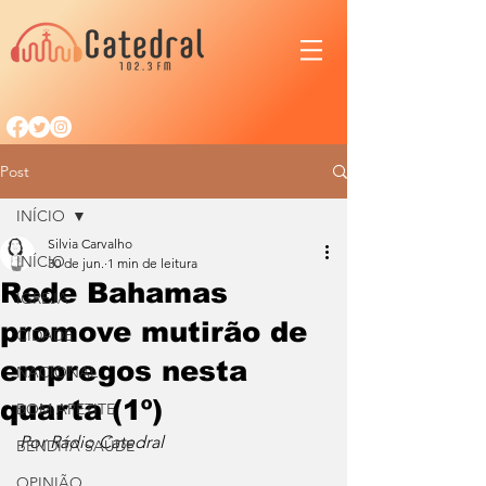
Post
INÍCIO
Silvia Carvalho
INÍCIO
30 de jun.
1 min de leitura
Rede Bahamas
IGREJA
promove mutirão de
CIDADE
empregos nesta
NACIONAL
quarta (1º)
BOM APETITE
Por Rádio Catedral
BENDITA SAÚDE
OPINIÃO