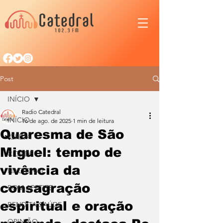
Post
INÍCIO
Radio Catedral
INÍCIO
16 de ago. de 2025
1 min de leitura
Quaresma de São
IGREJA
Miguel: tempo de
CIDADE
vivência da
NACIONAL
consagração
BOM APETITE
espiritual e oração
BENDITA SAÚDE
OPINIÃO