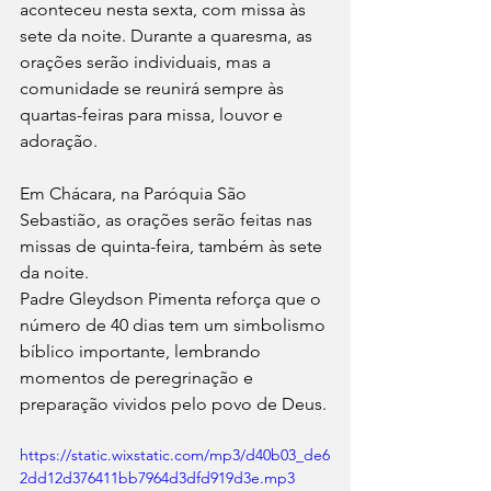
aconteceu nesta sexta, com missa às 
sete da noite. Durante a quaresma, as 
orações serão individuais, mas a 
comunidade se reunirá sempre às 
quartas-feiras para missa, louvor e 
adoração. 
Em Chácara, na Paróquia São 
Sebastião, as orações serão feitas nas 
missas de quinta-feira, também às sete 
da noite.
Padre Gleydson Pimenta reforça que o 
número de 40 dias tem um simbolismo 
bíblico importante, lembrando 
momentos de peregrinação e 
preparação vividos pelo povo de Deus. 
https://static.wixstatic.com/mp3/d40b03_de6
2dd12d376411bb7964d3dfd919d3e.mp3