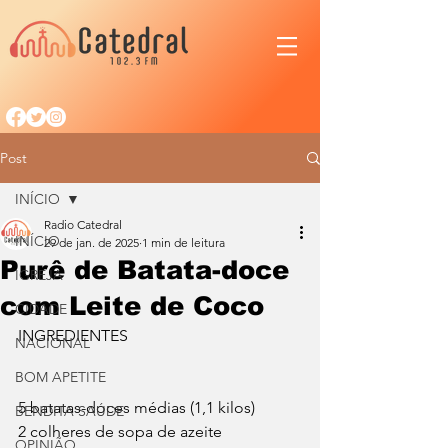
Post
INÍCIO
Radio Catedral
INÍCIO
29 de jan. de 2025
1 min de leitura
Purê de Batata-doce
IGREJA
com Leite de Coco
CIDADE
INGREDIENTES
NACIONAL
BOM APETITE
5 batatas-doces médias (1,1 kilos)
BENDITA SAÚDE
2 colheres de sopa de azeite
OPINIÃO