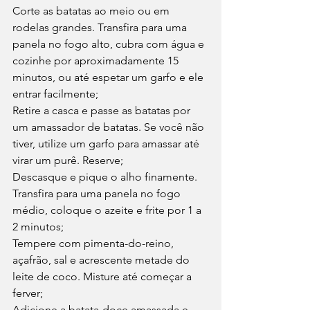
Corte as batatas ao meio ou em 
rodelas grandes. Transfira para uma 
panela no fogo alto, cubra com água e 
cozinhe por aproximadamente 15 
minutos, ou até espetar um garfo e ele 
entrar facilmente;
Retire a casca e passe as batatas por 
um amassador de batatas. Se você não 
tiver, utilize um garfo para amassar até 
virar um purê. Reserve;
Descasque e pique o alho finamente. 
Transfira para uma panela no fogo 
médio, coloque o azeite e frite por 1 a 
2 minutos;
Tempere com pimenta-do-reino, 
açafrão, sal e acrescente metade do 
leite de coco. Misture até começar a 
ferver;
Adicione a batata-doce amassada e 