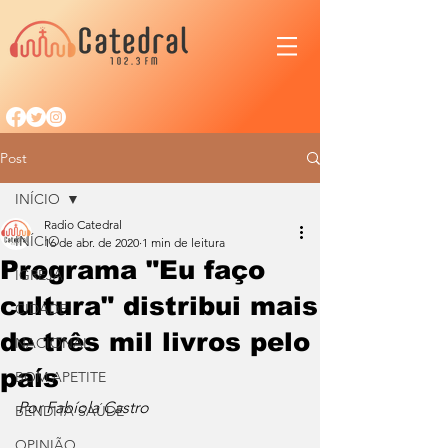
Post
INÍCIO
Radio Catedral
INÍCIO
16 de abr. de 2020
1 min de leitura
Programa "Eu faço
IGREJA
cultura" distribui mais
CIDADE
de três mil livros pelo
NACIONAL
país
BOM APETITE
Por Fabíola Castro
BENDITA SAÚDE
OPINIÃO