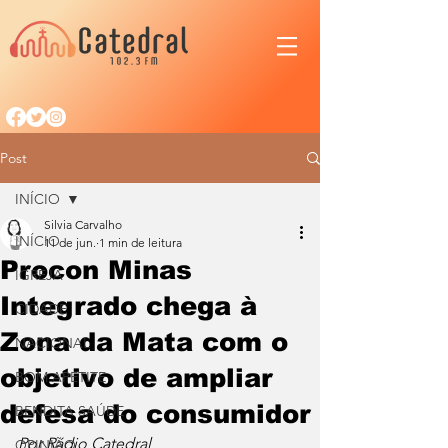
Post
INÍCIO
Silvia Carvalho
INÍCIO
11 de jun.
1 min de leitura
Procon Minas
IGREJA
Integrado chega à
CIDADE
Zona da Mata com o
NACIONAL
objetivo de ampliar
BOM APETITE
defesa do consumidor
BENDITA SAÚDE
Por Rádio Catedral
OPINIÃO