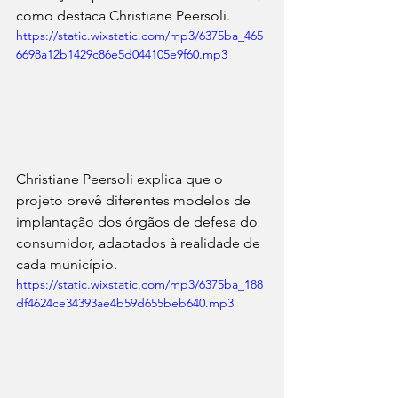
como destaca Christiane Peersoli.
https://static.wixstatic.com/mp3/6375ba_465
6698a12b1429c86e5d044105e9f60.mp3
Christiane Peersoli explica que o 
projeto prevê diferentes modelos de 
implantação dos órgãos de defesa do 
consumidor, adaptados à realidade de 
cada município.
https://static.wixstatic.com/mp3/6375ba_188
df4624ce34393ae4b59d655beb640.mp3