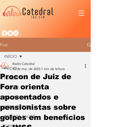
Post
INÍCIO
Radio Catedral
INÍCIO
13 de mai. de 2025
1 min de leitura
Procon de Juiz de
IGREJA
Fora orienta
CIDADE
aposentados e
NACIONAL
pensionistas sobre
BOM APETITE
golpes em benefícios
BENDITA SAÚDE
OPINIÃO