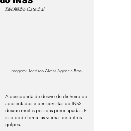
do INSS
ESPORTE
Por Rádio Catedral
Imagem: Joédson Alves/ Agência Brasil
A descoberta de desvio de dinheiro de 
aposentados e pensionistas do INSS 
deixou muitas pessoas preocupadas. E 
isso pode torná-las vítimas de outros 
golpes. 