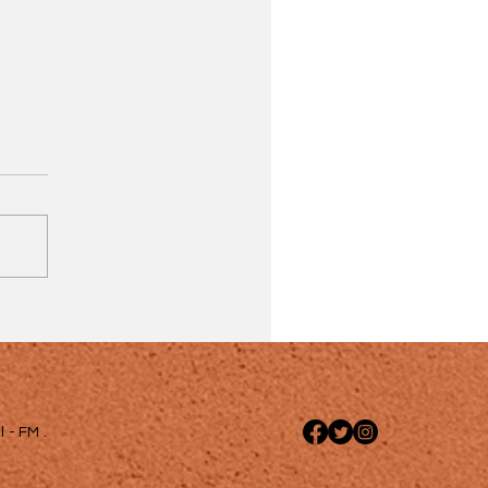
 - FM .