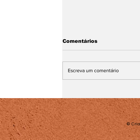
Comentários
Escreva um comentário
Muito além da sala de
aula: o trabalho que
transforma vidas
© Cria