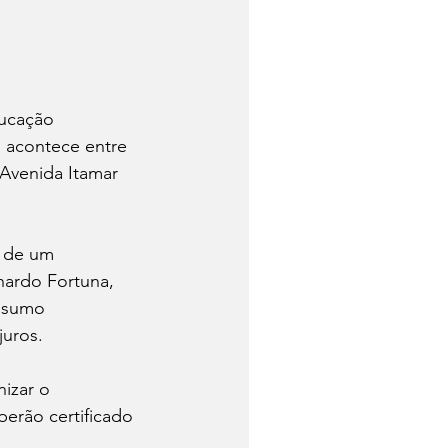
ducação 
e acontece entre 
 Avenida Itamar 
o de um 
nardo Fortuna, 
nsumo 
juros.
izar o 
berão certificado 