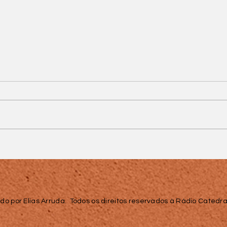
'Palavras que
permanecem': Parque
da Saudade transforma
saudade em
homenagem aos pais
do por Elias Arruda. Todos os direitos reservados à Rádio Catedral