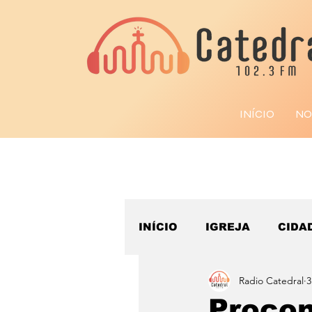
INÍCIO
NO
INÍCIO
IGREJA
CIDA
Radio Catedral
3
ESPORTE
Procon