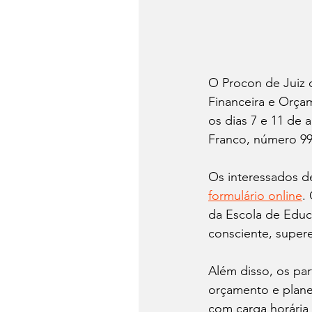
O Procon de Juiz 
Financeira e Orçam
os dias 7 e 11 de 
Franco, número 99
Os interessados de
formulário online
.
da Escola de Educ
consciente, super
Além disso, os par
orçamento e planej
com carga horária 