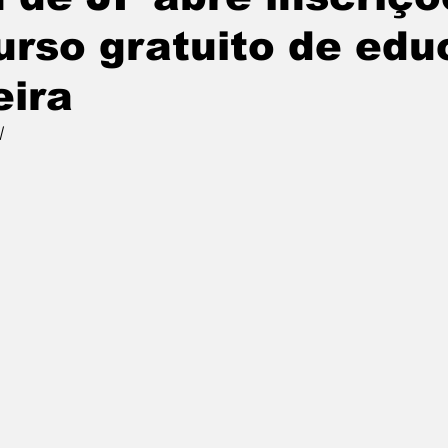
urso gratuito de ed
eira
l