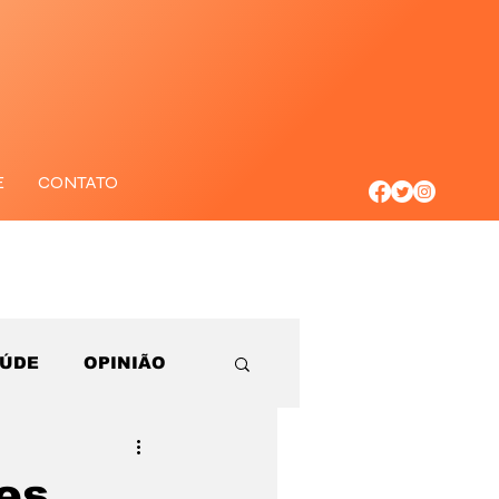
E
CONTATO
AÚDE
OPINIÃO
es