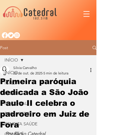
Post
INÍCIO
Silvia Carvalho
INÍCIO
22 de out. de 2025
5 min de leitura
Primeira paróquia
IGREJA
dedicada a São João
CIDADE
Paulo II celebra o
NACIONAL
padroeiro em Juiz de
BOM APETITE
Fora
BENDITA SAÚDE
Por Rádio Catedral
OPINIÃO