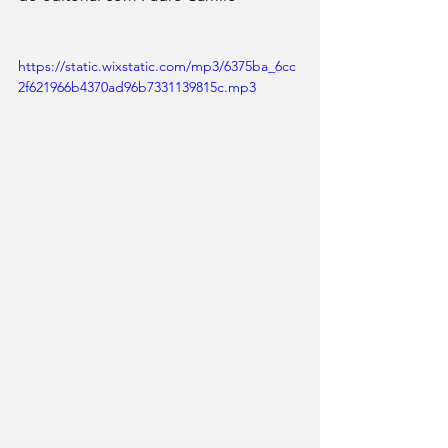
https://static.wixstatic.com/mp3/6375ba_6cc
2f621966b4370ad96b7331139815c.mp3