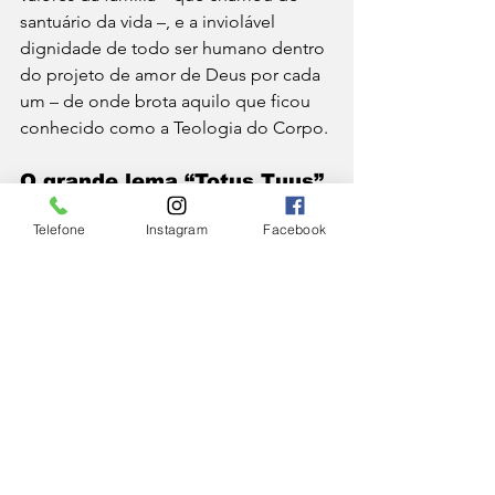
santuário da vida –, e a inviolável 
dignidade de todo ser humano dentro 
do projeto de amor de Deus por cada 
um – de onde brota aquilo que ficou 
conhecido como a Teologia do Corpo. 
O grande lema “Totus Tuus”
Telefone
Instagram
Facebook
Com o lema
 “Totus tuus”
, “todo teu, 
Maria”, declarou seu amor e total 
devoção a Virgem Maria, 
particularmente a Nossa Senhora de 
Częstochowa, padroeira da Polônia. E 
foi a Virgem Maria que o Papa atribuiu 
a sobrevivência ao atentado que sofreu 
em 13 de maio de 1981. 
João Paulo II criou as Jornadas 