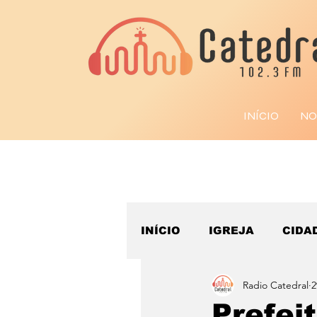
INÍCIO
NO
INÍCIO
IGREJA
CIDA
Radio Catedral
2
ESPORTE
Prefei