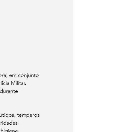
Fora, em conjunto 
cia Militar, 
durante 
utidos, temperos 
aridades 
higiene, 