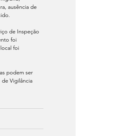
ra, ausência de 
ido.
viço de Inspeção 
nto foi 
ocal foi 
ias podem ser 
de Vigilância 