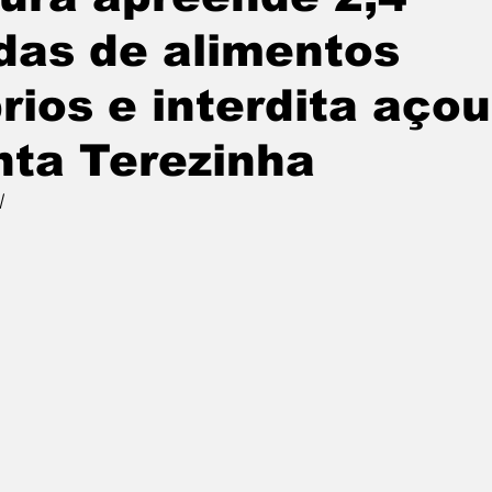
das de alimentos
rios e interdita aço
ta Terezinha
l