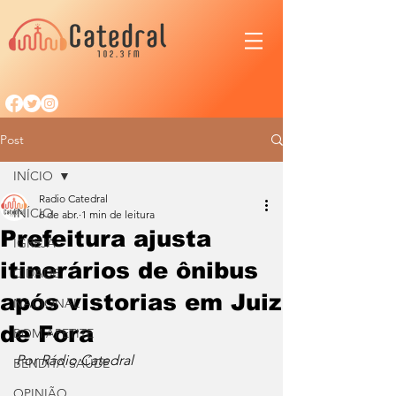
Post
INÍCIO
Radio Catedral
INÍCIO
6 de abr.
1 min de leitura
Prefeitura ajusta
IGREJA
itinerários de ônibus
CIDADE
após vistorias em Juiz
NACIONAL
de Fora
BOM APETITE
Por Rádio Catedral
BENDITA SAÚDE
OPINIÃO