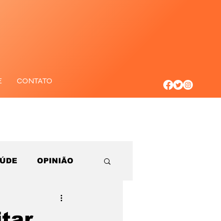
E
CONTATO
AÚDE
OPINIÃO
itar