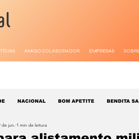
TÍCIAS
AMIGO COLABORADOR
EMPRESAS
SOBR
DE
NACIONAL
BOM APETITE
BENDITA S
 de jun.
1 min de leitura
para alistamento mil