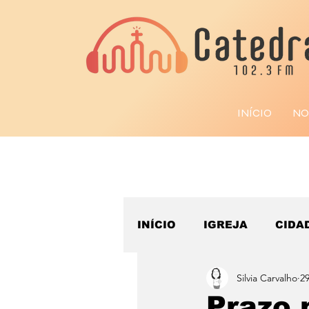
INÍCIO
NO
INÍCIO
IGREJA
CIDA
Silvia Carvalho
29
ESPORTE
Prazo 