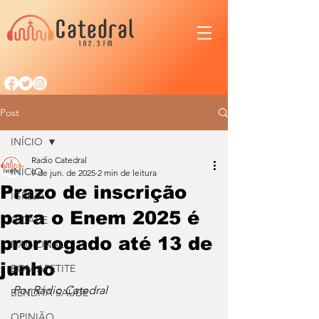
Post
INÍCIO
Radio Catedral
INÍCIO
9 de jun. de 2025
2 min de leitura
Prazo de inscrição
IGREJA
para o Enem 2025 é
CIDADE
prorrogado até 13 de
NACIONAL
junho
BOM APETITE
Por Rádio Catedral
BENDITA SAÚDE
OPINIÃO