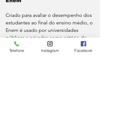
Enem 
Criado para avaliar o desempenho dos 
estudantes ao final do ensino médio, o 
Enem é usado por universidades 
públicas e privadas como critério de 
seleção — seja de forma exclusiva ou 
Telefone
Instagram
Facebook
complementar, entre elas as 
universidades de Juiz de Fora, São 
João del Rei e Viçosa, além do IF 
Sudeste.
CIDADE
Ver tudo
Posts Relacionados