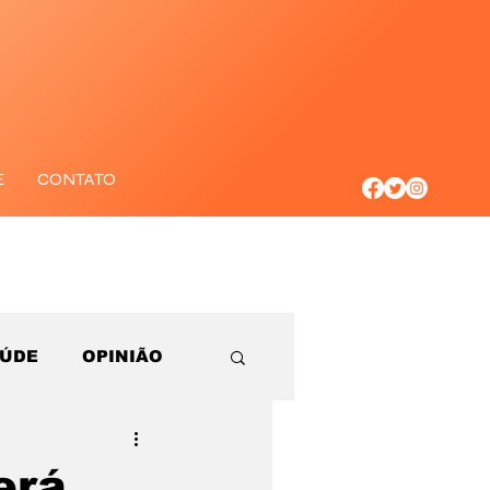
E
CONTATO
AÚDE
OPINIÃO
erá