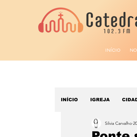
INÍCIO
NO
INÍCIO
IGREJA
CIDA
Silvia Carvalho
20
ESPORTE
Ponte 