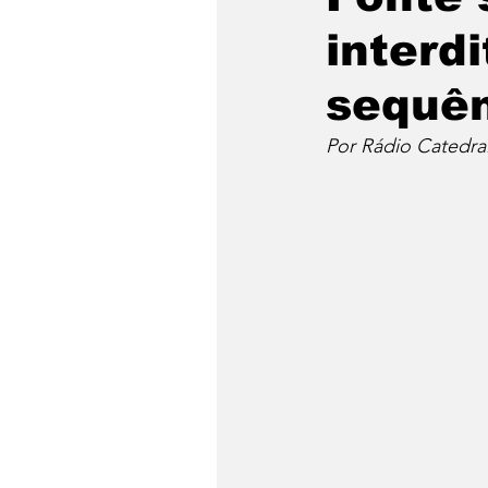
interd
sequên
Por Rádio Catedra