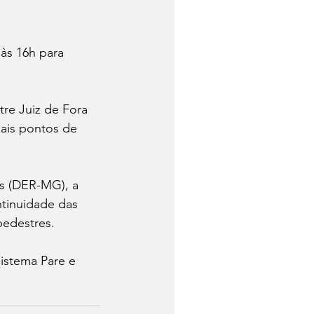
às 16h para 
tre Juiz de Fora 
ais pontos de 
s (DER-MG), a 
ntinuidade das 
pedestres. 
istema Pare e 