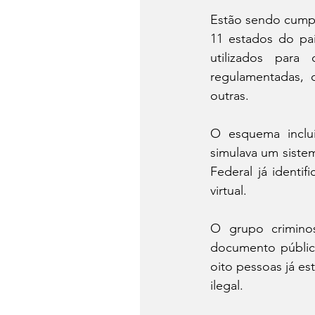
Estão sendo cumpr
11 estados do paí
utilizados para 
regulamentadas, c
outras.
O esquema incluí
simulava um sistem
Federal já identi
virtual.
O grupo criminos
documento público
oito pessoas já es
ilegal.