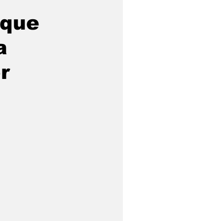
 que
a
r