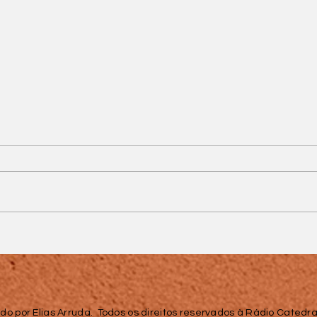
Prazo para
comprovação de dados
do Prouni termina nesta
14
sexta-feira (24)
do por Elias Arruda. Todos os direitos reservados à Rádio Catedral