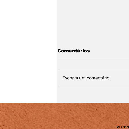
Comentários
Escreva um comentário
Segunda chamada do
Prouni é divulgada;
prazo para
comprovação vai até 
de agosto
© Cria