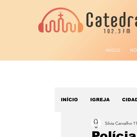
INÍCIO
NO
INÍCIO
IGREJA
CIDA
Silvia Carvalho
11
ESPORTE
Políci