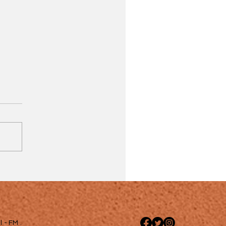
 - FM .