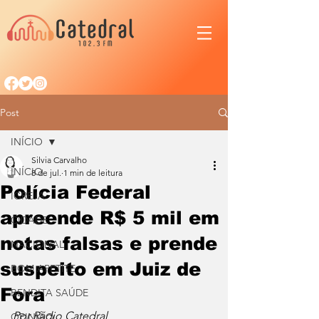
Post
INÍCIO
Silvia Carvalho
INÍCIO
8 de jul.
1 min de leitura
Polícia Federal
IGREJA
apreende R$ 5 mil em
CIDADE
notas falsas e prende
NACIONAL
suspeito em Juiz de
BOM APETITE
Fora
BENDITA SAÚDE
Por Rádio Catedral
OPINIÃO