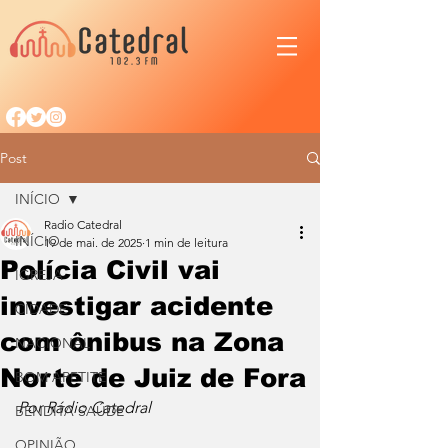
Post
INÍCIO
Radio Catedral
INÍCIO
19 de mai. de 2025
1 min de leitura
Polícia Civil vai
IGREJA
investigar acidente
CIDADE
com ônibus na Zona
NACIONAL
Norte de Juiz de Fora
BOM APETITE
Por Rádio Catedral
BENDITA SAÚDE
OPINIÃO