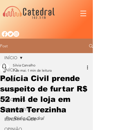
Post
INÍCIO
Silvia Carvalho
INÍCIO
7 de mai.
1 min de leitura
Polícia Civil prende
IGREJA
suspeito de furtar R$
CIDADE
52 mil de loja em
NACIONAL
Santa Terezinha
BOM APETITE
Por Rádio Catedral
BENDITA SAÚDE
OPINIÃO