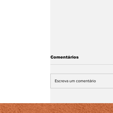
Comentários
Escreva um comentário
Lei Maria da Penha
completa 20 anos entr
avanços e desafios no
combate à violência