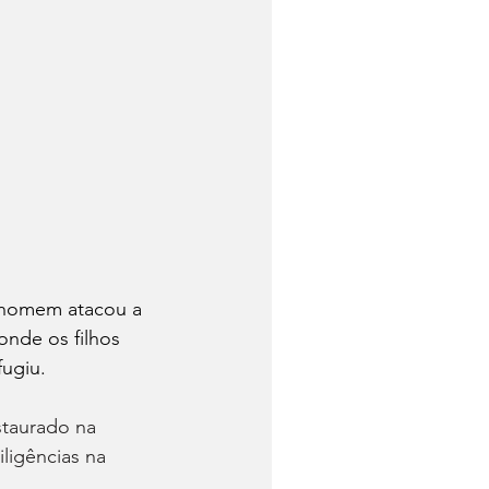
o homem atacou a 
onde os filhos 
fugiu.
staurado na 
ligências na 