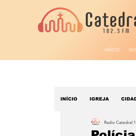
INÍCIO
NO
INÍCIO
IGREJA
CIDA
Radio Catedral
1
ESPORTE
Polícia