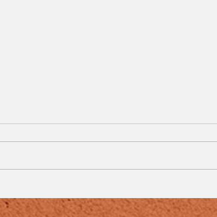
Calor e tempo seco
e
marcam o fim de
semana em Juiz de Fora
e região