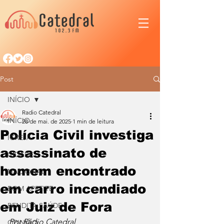
Post
INÍCIO
Radio Catedral
INÍCIO
28 de mai. de 2025
1 min de leitura
Polícia Civil investiga
IGREJA
assassinato de
CIDADE
homem encontrado
NACIONAL
em carro incendiado
BOM APETITE
em Juiz de Fora
BENDITA SAÚDE
Por Rádio Catedral
OPINIÃO