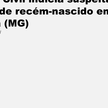
de recém-nascido e
a (MG)
l