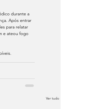
dico durante a 
nça. Após entrar 
s para relatar 
m e ateou fogo 
íveis.
Ver tudo