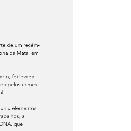
orte de um recém-
Zona da Mata, em 
rto, foi levada 
ada pelos crimes 
l.
reuniu elementos 
rabalhos, a 
 DNA, que 