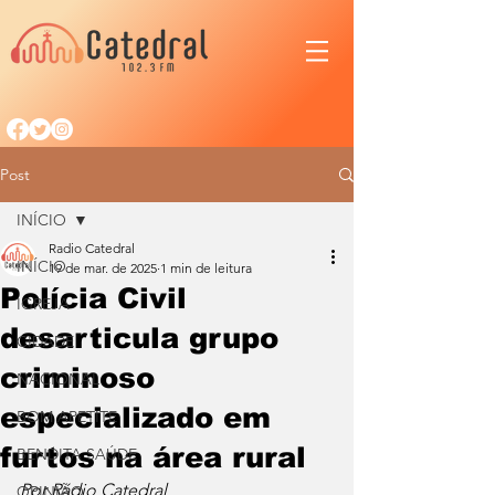
Post
INÍCIO
Radio Catedral
INÍCIO
19 de mar. de 2025
1 min de leitura
Polícia Civil
IGREJA
desarticula grupo
CIDADE
criminoso
NACIONAL
especializado em
BOM APETITE
furtos na área rural
BENDITA SAÚDE
Por Rádio Catedral
OPINIÃO