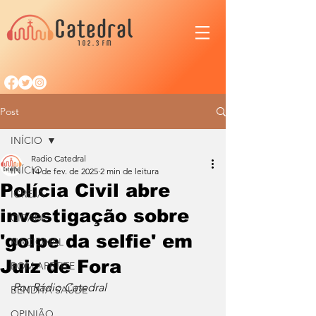
Post
INÍCIO
Radio Catedral
INÍCIO
14 de fev. de 2025
2 min de leitura
Polícia Civil abre
IGREJA
investigação sobre
CIDADE
'golpe da selfie' em
NACIONAL
Juiz de Fora
BOM APETITE
Por Rádio Catedral
BENDITA SAÚDE
OPINIÃO