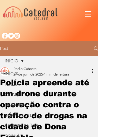
Post
INÍCIO
Radio Catedral
INÍCIO
27 de jun. de 2025
1 min de leitura
Polícia apreende até
IGREJA
um drone durante
CIDADE
operação contra o
NACIONAL
tráfico de drogas na
BOM APETITE
cidade de Dona
BENDITA SAÚDE
OPINIÃO