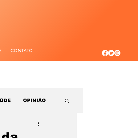
E
CONTATO
AÚDE
OPINIÃO
 da