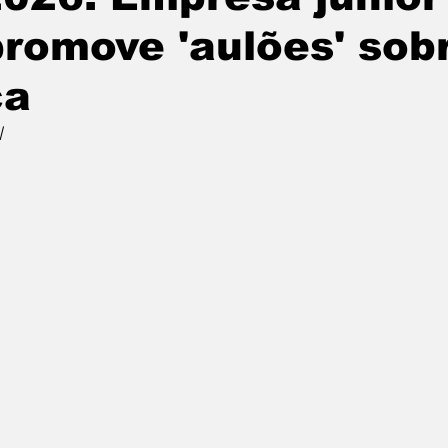
romove 'aulões' sob
ca
l