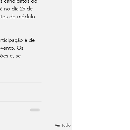
os candidatos do 
á no dia 29 de 
atos do módulo 
rticipação é de 
evento. Os 
ões e, se 
Ver tudo