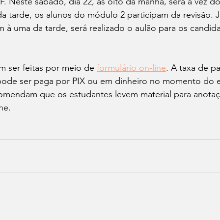
. Neste sábado, dia 22, às oito da manhã, será a vez d
 tarde, os alunos do módulo 2 participam da revisão. J
à uma da tarde, será realizado o aulão para os candid
m ser feitas por meio de 
formulário on-line
. A taxa de pa
 pode ser paga por PIX ou em dinheiro no momento do 
omendam que os estudantes levem material para anotaç
he. 