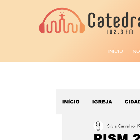
INÍCIO
NO
INÍCIO
IGREJA
CIDA
Silvia Carvalho
19
ESPORTE
PISM 2