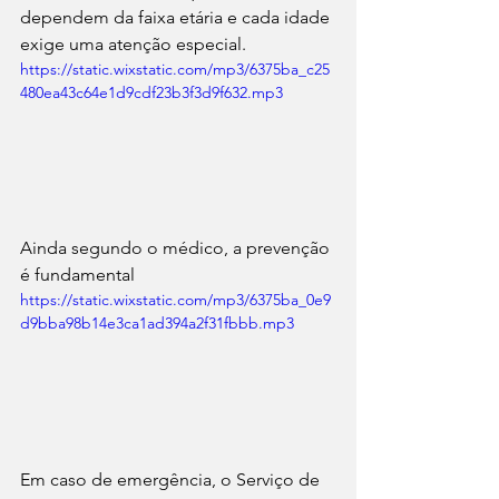
dependem da faixa etária e cada idade 
exige uma atenção especial.
https://static.wixstatic.com/mp3/6375ba_c25
480ea43c64e1d9cdf23b3f3d9f632.mp3
Ainda segundo o médico, a prevenção 
é fundamental
https://static.wixstatic.com/mp3/6375ba_0e9
d9bba98b14e3ca1ad394a2f31fbbb.mp3
Em caso de emergência, o Serviço de 