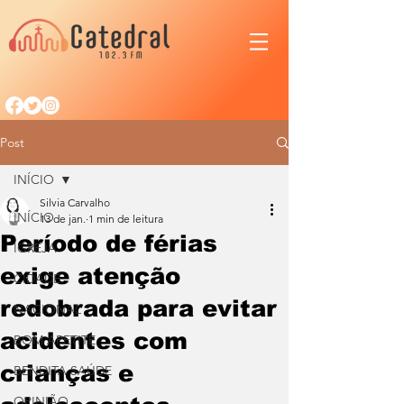
Post
INÍCIO
Silvia Carvalho
INÍCIO
13 de jan.
1 min de leitura
Período de férias
IGREJA
exige atenção
CIDADE
redobrada para evitar
NACIONAL
acidentes com
BOM APETITE
crianças e
BENDITA SAÚDE
OPINIÃO