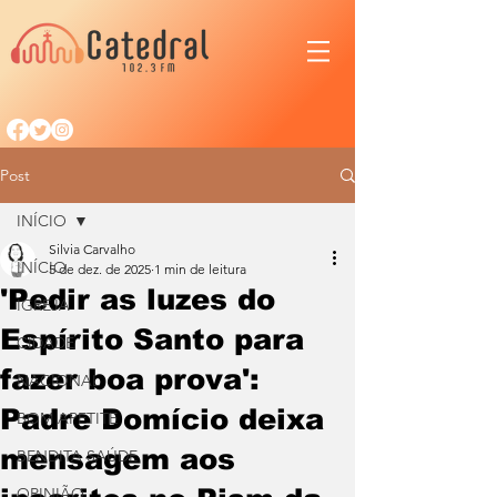
Post
INÍCIO
Silvia Carvalho
INÍCIO
5 de dez. de 2025
1 min de leitura
'Pedir as luzes do
IGREJA
Espírito Santo para
CIDADE
fazer boa prova':
NACIONAL
Padre Domício deixa
BOM APETITE
mensagem aos
BENDITA SAÚDE
OPINIÃO