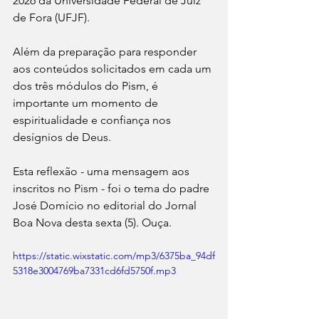
2026 da Universidade Federal de Juiz 
de Fora (UFJF).
Além da preparação para responder 
aos conteúdos solicitados em cada um 
dos três módulos do Pism, é 
importante um momento de 
espiritualidade e confiança nos 
desígnios de Deus.
Esta reflexão - uma mensagem aos 
inscritos no Pism - foi o tema do padre 
José Domício no editorial do Jornal 
Boa Nova desta sexta (5). Ouça.
https://static.wixstatic.com/mp3/6375ba_94df
5318e3004769ba7331cd6fd5750f.mp3