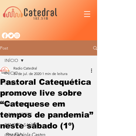
Post
INÍCIO
Radio Catedral
INÍCIO
31 de jul. de 2020
1 min de leitura
Pastoral Catequética
IGREJA
promove live sobre
CIDADE
“Catequese em
NACIONAL
tempos de pandemia”
BOM APETITE
neste sábado (1º)
BENDITA SAÚDE
Por Fabíola Castro
OPINIÃO