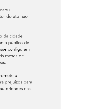
ensou 
tor do ato não 
o da cidade, 
nio público de 
sse configuram 
eis meses de 
oas.
romete a 
a prejuízos para 
autoridades nas 