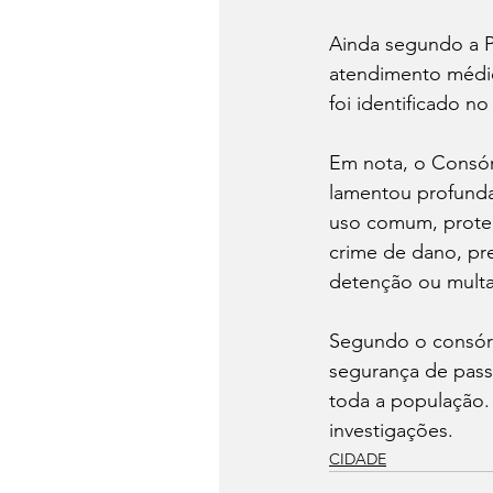
Ainda segundo a PM
atendimento médic
foi identificado n
Em nota, o Consórc
lamentou profunda
uso comum, proteg
crime de dano, pr
detenção ou multa,
Segundo o consórc
segurança de passa
toda a população.
investigações.
CIDADE