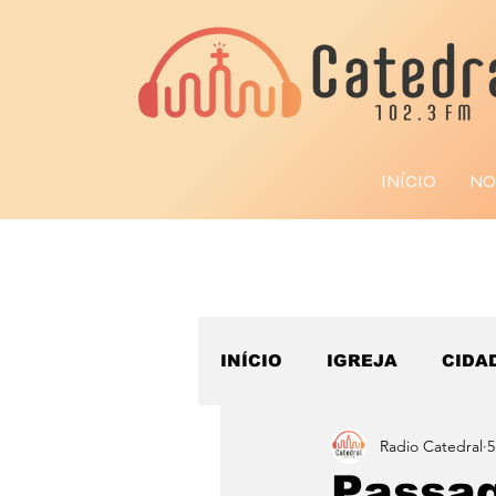
INÍCIO
NO
INÍCIO
IGREJA
CIDA
Radio Catedral
5
ESPORTE
Passag