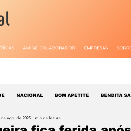
TÍCIAS
AMIGO COLABORADOR
EMPRESAS
SOBR
DE
NACIONAL
BOM APETITE
BENDITA S
 de ago. de 2025
1 min de leitura
eira fica ferida apó