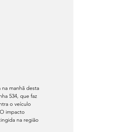
a na manhã desta 
inha 534, que faz 
ra o veículo 
 O impacto 
ingida na região 