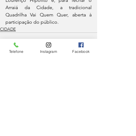
Lourenço Hipólito e, para fechar o 
Arraiá da Cidade, a tradicional 
Quadrilha Vai Quem Quer, aberta à 
participação do público.
CIDADE
Telefone
Instagram
Facebook
Ver tudo
Posts Relacionados