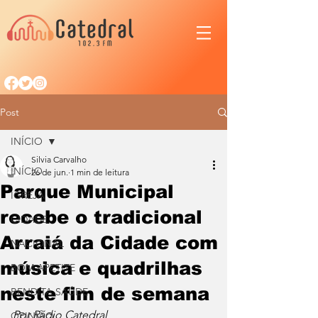
Post
INÍCIO
Silvia Carvalho
INÍCIO
26 de jun.
1 min de leitura
Parque Municipal
IGREJA
recebe o tradicional
CIDADE
Arraiá da Cidade com
NACIONAL
música e quadrilhas
BOM APETITE
neste fim de semana
BENDITA SAÚDE
Por Rádio Catedral
OPINIÃO