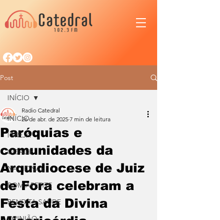
Post
INÍCIO
Radio Catedral
INÍCIO
26 de abr. de 2025
7 min de leitura
Paróquias e
IGREJA
comunidades da
CIDADE
Arquidiocese de Juiz
NACIONAL
de Fora celebram a
BOM APETITE
Festa da Divina
BENDITA SAÚDE
OPINIÃO