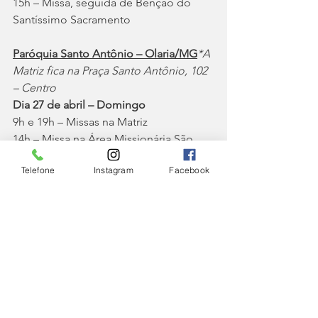
15h – Missa, seguida de Bênção do 
Santíssimo Sacramento
Paróquia Santo Antônio – Olaria/MG
*A 
Matriz fica na Praça Santo Antônio, 102 
– Centro
Dia 27 de abril – Domingo
9h e 19h – Missas na Matriz
14h – Missa na Área Missionária São 
Jorge
Telefone
Instagram
Facebook
Paróquia São Pedro Apóstolo – 
Pequeri/MG
*A Matriz fica na Praça São 
Pedro, s/nº – Centro
Dia 27 de abril – Domingo
14h – Louvor, pregação e adoração ao 
Santíssimo Sacramento
Paróquia Nosso Senhor dos Passos – 