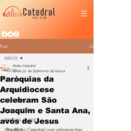
Post
INÍCIO
Radio Catedral
INÍCIO
20 de jul. de 2024
8 min de leitura
Paróquias da
IGREJA
Arquidiocese
CIDADE
celebram São
NACIONAL
Joaquim e Santa Ana,
BOM APETITE
avós de Jesus
BENDITA SAÚDE
Por Rádio Catedral com informações 
OPINIÃO