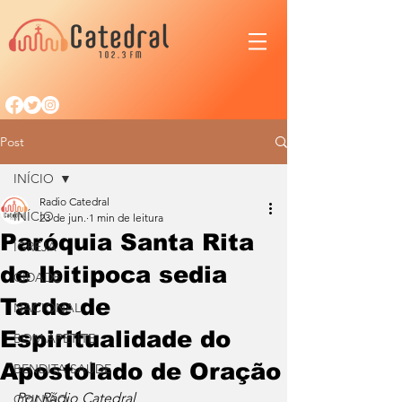
Post
INÍCIO
Radio Catedral
INÍCIO
23 de jun.
1 min de leitura
Paróquia Santa Rita
IGREJA
de Ibitipoca sedia
CIDADE
Tarde de
NACIONAL
Espiritualidade do
BOM APETITE
Apostolado de Oração
BENDITA SAÚDE
Por Rádio Catedral
OPINIÃO