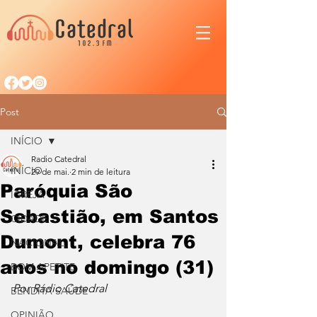
Post
INÍCIO
Radio Catedral
INÍCIO
29 de mai.
2 min de leitura
Paróquia São
IGREJA
Sebastião, em Santos
CIDADE
Dumont, celebra 76
NACIONAL
anos no domingo (31)
BOM APETITE
Por Rádio Catedral
BENDITA SAÚDE
OPINIÃO