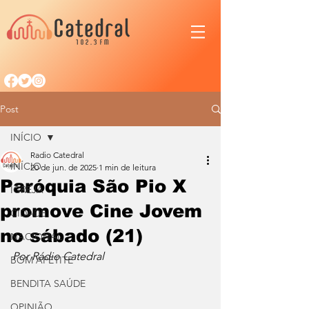
Post
INÍCIO
Radio Catedral
INÍCIO
20 de jun. de 2025
1 min de leitura
Paróquia São Pio X
IGREJA
promove Cine Jovem
CIDADE
no sábado (21)
NACIONAL
Por Rádio Catedral
BOM APETITE
BENDITA SAÚDE
OPINIÃO