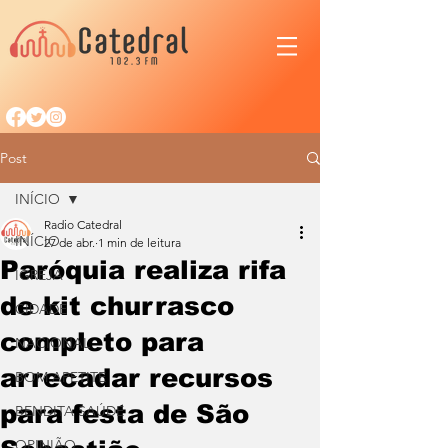
Post
INÍCIO
Radio Catedral
INÍCIO
27 de abr.
1 min de leitura
Paróquia realiza rifa
IGREJA
de kit churrasco
CIDADE
completo para
NACIONAL
arrecadar recursos
BOM APETITE
para festa de São
BENDITA SAÚDE
OPINIÃO