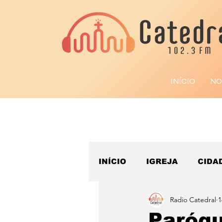
INÍCIO
NO
INÍCIO
IGREJA
CIDA
Radio Catedral
1
ESPORTE
Paróqu