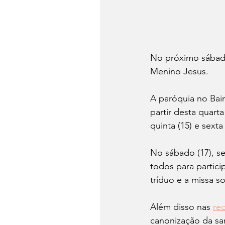
No próximo sábado
Menino Jesus. 
A paróquia no Bair
partir desta quart
quinta (15) e sexta 
No sábado (17), se
todos para partic
tríduo e a missa s
Além disso nas 
re
canonização da san