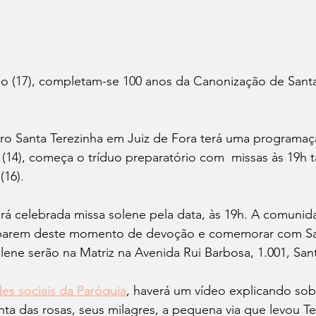
 (17), completam-se 100 anos da Canonização de Santa
ro Santa Terezinha em Juiz de Fora terá uma programaçã
a (14), começa o
tríduo preparatório com  missas às 19h
(16).
rá celebrada missa solene pela data, às 19h. A comunid
iparem deste momento de devoção e comemorar com San
olene serão na Matriz na Avenida Rui Barbosa, 1.001, San
des sociais da Paróquia
, haverá um vídeo explicando sob
ta das rosas, seus milagres, a pequena via que levou Ter