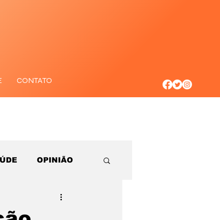
E
CONTATO
AÚDE
OPINIÃO
ção