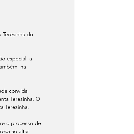
 Teresinha do 
o especial. a 
 também  na 
ade convida 
ta Teresinha. O 
ta Terezinha.
re o processo de 
esa ao altar.