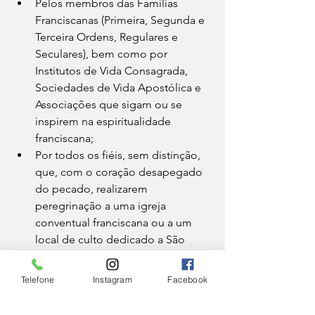
Pelos membros das Famílias 
Franciscanas (Primeira, Segunda e 
Terceira Ordens, Regulares e 
Seculares), bem como por 
Institutos de Vida Consagrada, 
Sociedades de Vida Apostólica e 
Associações que sigam ou se 
inspirem na espiritualidade 
franciscana;
Por todos os fiéis, sem distinção, 
que, com o coração desapegado 
do pecado, realizarem 
peregrinação a uma igreja 
conventual franciscana ou a um 
local de culto dedicado a São 
Francisco, participando dos ritos 
jubilares ou permanecendo em 
Telefone
Instagram
Facebook
oração e meditação;
Pelos idosos, enfermos e pessoas 