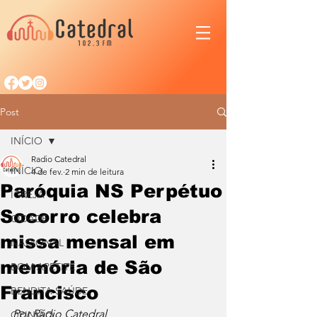
Post
INÍCIO
Radio Catedral
INÍCIO
4 de fev.
2 min de leitura
Paróquia NS Perpétuo
IGREJA
Socorro celebra
CIDADE
missa mensal em
NACIONAL
memória de São
BOM APETITE
Francisco
BENDITA SAÚDE
Por Rádio Catedral
OPINIÃO