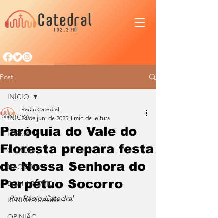
Post
INÍCIO
Radio Catedral
INÍCIO
24 de jun. de 2025
1 min de leitura
Paróquia do Vale do
IGREJA
Floresta prepara festa
CIDADE
de Nossa Senhora do
NACIONAL
Perpétuo Socorro
BOM APETITE
Por Rádio Catedral
BENDITA SAÚDE
OPINIÃO